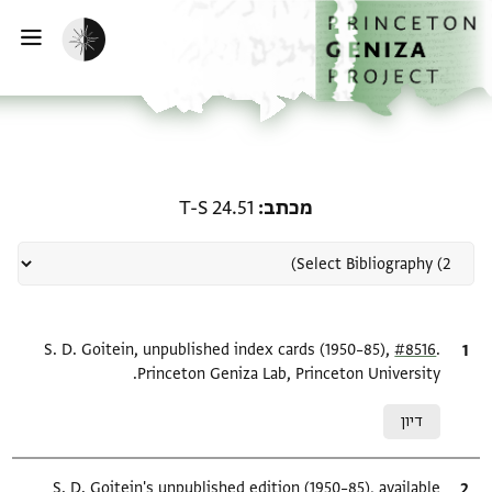
ף הבית
ילוג לתוכן
הפעלת מצב כהה
פתי
רשומה קשורה ל-מכתב: T-S 24.51
מכתב
T-S 24.51
.
ציטוט
#8516
S. D. Goitein, unpublished index cards (1950–85),
Princeton Geniza Lab, Princeton University.
Relation to document
דיון
ציטוט
S. D. Goitein's unpublished edition (1950–85), available