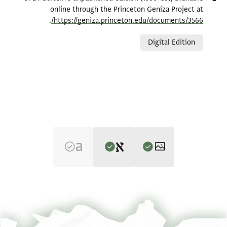
online through the Princeton Geniza Project at
.
https://geniza.princeton.edu/documents/3566/
Relation to document
Digital Edition
Editor: Goitein, S. D.
T-S 24.51 1r
הגדל וסובב
S. D. Goitein's unpublished edition (1950–85).
T-S 24.51 1v
הגדל וסובב