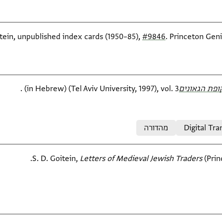
itein, unpublished index cards (1950–85),
#9846
. Princeton Geni
פת הגאונים‎
(in Hebrew) (Tel Aviv University, 1997), vol. 3.
Digital Tra
מהדורה
S. D. Goitein,
Letters of Medieval Jewish Traders
(Prin