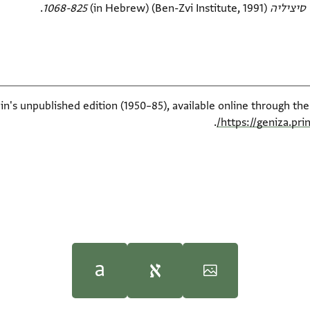
ציליה 1068-825‎
(in Hebrew) (Ben-Zvi Institute, 1991).
ein's unpublished edition (1950–85), available online through th
.
https://geniza.pr