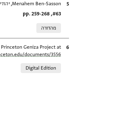
ציטוט
Menahem Ben-Sasson,
יהודי סי
Location in source
#63, pp. 259-268
Relation to document
מהדורה
ציטוט
e Princeton Geniza Project at
inceton.edu/documents/3556/
Relation to document
Digital Edition