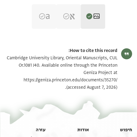
CUL Or.1081 J40 1r
הגדל וסובב
How to cite this record:
CUL Or.1081 J40 1v
Cambridge University Library, Oriental Manuscripts, CUL
Or.1081 J40. Available online through the Princeton
Geniza Project at
תנאי היתר שימוש בתצלום
https://geniza.princeton.edu/documents/35270/
ראה :
CUL Or.1081 J40
(accessed August 7, 2026).
חיפוש
אודות
עזרה