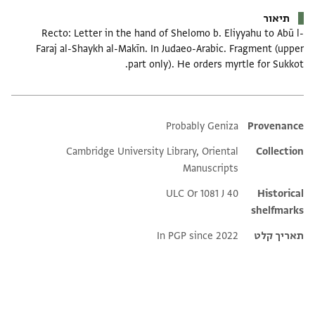
תיאור
Recto: Letter in the hand of Shelomo b. Eliyyahu to Abū l-
Faraj al-Shaykh al-Makīn. In Judaeo-Arabic. Fragment (upper
part only). He orders myrtle for Sukkot.
Probably Geniza
Additional metadata
Provenance
Cambridge University Library, Oriental
Collection
Manuscripts
ULC Or 1081 J 40
Historical
shelfmarks
תאריך קלט
In PGP since 2022