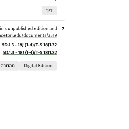
Relation to document
דיון
ציטוט
S. D. Goitein's unpublished edition and מהדורה (1950–85), inceton Geniza Project at
inceton.edu/documents/3519/
Location in source
5D.1.3 - 18J (1-4)/T-S 18J1.32
5D.1.3 - 18J (1-4)/T-S 18J1.32
Relation to document
Digital Edition
מהדורה