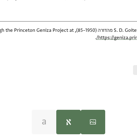
available online through the Pr
.
https://geniza.pr