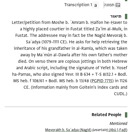
תמונה
1 Transcription
תיאור
Letter/petition from Moshe b. ʿAmram b. Ḥalfon he-Ḥaver to
a highly placed courtier in Fustat titled Zaʿīm al-Mulk, in
Fustat. The addressee may in fact be the Nagid Mevoraḵ b.
Saʿadya (1079–1111 CE). He asks for help retrieving the
inheritance of his grandfather in al-Ramla, which was taken
away by Maʾmūn al-Dawla after his own father's mother
died. On verso there are copious jottings in both Hebrew
and Arabic script, including the signature of Yefet b. Yosef
ha-Parnas, who also signed Yevr. III B 634 + T-S 8J32.1 + Bodl.
MS heb. f 108/61 + Bodl. MS heb. b 13/48 (
PGPID 7715
) in 1126
CE. (Information mainly from Goitein's index cards and
CUDL.)
Related People
Mentioned
(uncertain)
(Abū l-Faḍl) Mevorakh b. Saʿadya (Nagid)