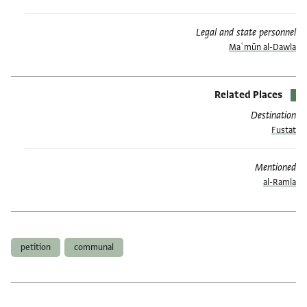
Legal and state personnel
Maʿmūn al-Dawla
Related Places
Destination
Fustat
Mentioned
al-Ramla
תגים
petition
communal