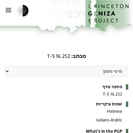
ף הבית
ילוג לתוכן
הפעלת מצב כהה
פתי
מכתב: T-S 16.252
מכתב
T-S 16.252
מטא-דאטא
מספר מדף
T-S 16.252
שפות עיקריות
Hebrew
Judaeo-Arabic
What's in the PGP