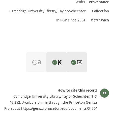
Additional metadata
Geniza
Provenance
Cambridge University Library, Taylor-Schechter
Collection
תאריך קלט
In PGP since 2004
Editor: Goitein, S. D.
T-S 16.252 1r
הגדל וסובב
S. D. Goitein's unpublished edition (1950–85).
How to cite this record:
. . . . . . .]. . .ברים והשרים בכל שרי ה. . .
T-S 16.252 1v
Cambridge University Library, Taylor-Schechter, T-S
. . . .]. ונשפלים ונבזים . .יש עפר פני הדר בא. .
16.252. Available online through the Princeton Geniza
https://geniza.princeton.edu/documents/3470/
כב. .צי הנודע איש .גזרות וברבותו . .קרא תראב. . . . .
Project at
תנאי היתר שימוש בתצלום