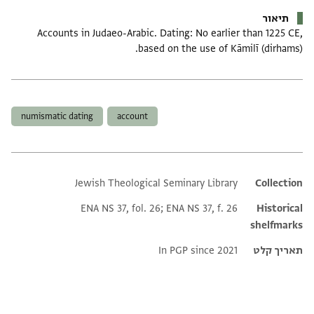
תיאור
Accounts in Judaeo-Arabic. Dating: No earlier than 1225 CE,
based on the use of Kāmilī (dirhams).
תגים
numismatic dating
account
Jewish Theological Seminary Library
Additional metadata
Collection
ENA NS 37, fol. 26; ENA NS 37, f. 26
Historical
shelfmarks
תאריך קלט
In PGP since 2021