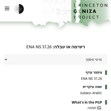
ף הבית
ילוג לתוכן
הפעלת מצב כהה
פתי
רשימה או טבלה: ENA NS 37.26
רשימה או טבלה
ENA NS 37.26
מטא-דאטא
מספר מדף
ENA NS 37.26
שפה עיקרית
Judaeo-Arabic
What's in the PGP
תמונה