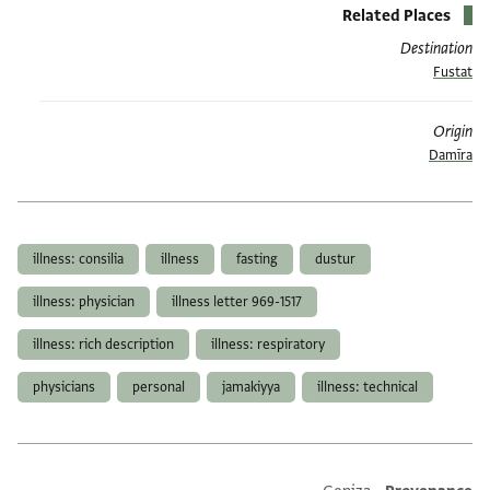
Related Places
Destination
Fustat
Origin
Damīra
תגים
illness: consilia
illness
fasting
dustur
illness: physician
illness letter 969-1517
illness: rich description
illness: respiratory
physicians
personal
jamakiyya
illness: technical