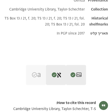
Additional metadata
Geniza
Provenance
Cambridge University Library, Taylor-Schechter
Collection
TS Box 13 J 21, f. 20; TS 13 J 21, f. 20; TS 13 J 21, fol.
Historical
20; TS Box 13 J 21, fol. 20
shelfmarks
תאריך קלט
In PGP since 2017
Editor: Goitein, S. D.
T-S 13J21.20 1r
הגדל וסובב
S. D. Goitein's unpublished edition (1950–85).
How to cite this record:
Recto:
T-S 13J21.20 1v
הגדל וסובב
Cambridge University Library, Taylor-Schechter, T-S
Verso: