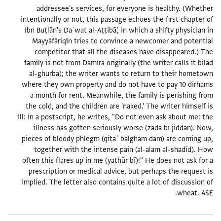
addressee's services, for everyone is healthy. (Whether
intentionally or not, this passage echoes the first chapter of
Ibn Buṭlān's Daʿwat al-Aṭṭibā', in which a shifty physician in
Mayyāfāriqīn tries to convince a newcomer and potential
competitor that all the diseases have disappeared.) The
family is not from Damīra originally (the writer calls it bilād
al-ghurba); the writer wants to return to their hometown
where they own property and do not have to pay 10 dirhams
a month for rent. Meanwhile, the family is perishing from
the cold, and the children are 'naked.' The writer himself is
ill: in a postscript, he writes, "Do not even ask about me: the
illness has gotten seriously worse (zāda bī jiddan). Now,
pieces of bloody phlegm (qiṭaʿ balgham dam) are coming up,
together with the intense pain (al-alam al-shadīd). How
often this flares up in me (yathūr bī)!" He does not ask for a
prescription or medical advice, but perhaps the request is
implied. The letter also contains quite a lot of discussion of
wheat. ASE.