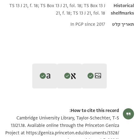
TS 13 J 21, f. 18; TS Box 13 J 21, fol. 18; TS Box 13 J
Historical
21, f. 18; TS 13 J 21, fol. 18
shelfmarks
תאריך קלט
In PGP since 2017
Editor: Goitein, S. D.
Translators: (in English)
T-S 13J21.18 1r
הגדל וסובב
S. D. Goitein's unpublished edition (1950–85).
How to cite this record:
Posen Library of Jewish Culture and Civilization
(Yale University
בשמך רחמ
T-S 13J21.18 1v
הגדל וסובב
Cambridge University Library, Taylor-Schechter, T-S
Verso
Press, 2026), vol. 3: Encountering Christianity and Islam.
לו דהבת אן אשרח לך יא כאלי אחיאך אללה מא [
13J21.18. Available online through the Princeton Geniza
verso
בכברך וינחמל הדא אלהם אלדי עלי קלבי קליל
Translated by Amir Ashur and Benjamin M. Outhwaite.
https://geniza.princeton.edu/documents/3328/
ולא חמלתה מכאתבה ואלי מן [ידה] מקאליד אל[
Project at
. . . what has happened to you, and may this concern that
תנאי היתר שימוש בתצלום
כץ נפסך באתם סלאם וגמיענא נכצך באתם אלסלאם
In Your name, O Merciful One.