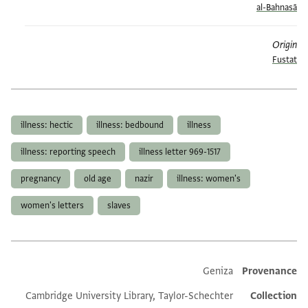
al-Bahnasā
Origin
Fustat
תגים
illness: hectic
illness: bedbound
illness
illness: reporting speech
illness letter 969-1517
pregnancy
old age
nazir
illness: women's
women's letters
slaves
Additional metadata
Geniza
Provenance
Cambridge University Library, Taylor-Schechter
Collection