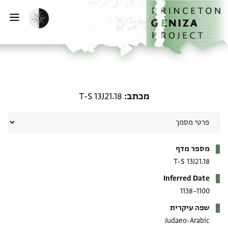
ף הבית
ילוג לתוכן
הפעלת מצב כהה
פתי
מכתב: T-S 13J21.18
מכתב
T-S 13J21.18
מטא-דאטא
מספר מדף
T-S 13J21.18
Inferred Date
1100–1138
שפה עיקרית
Judaeo-Arabic