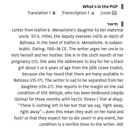
What's in the PGP
תמונה
1 Transcription
1 Translation
תיאור
Letter from Ḥalfon b. Menashshe's daughter to her maternal
uncle ʿEli b. Hillel, the deputy overseer (nā'ib al-nāẓir) of
Bahnasa. In the hand of Ḥalfon b. Menashshe. In Judaeo-
Arabic. Dating: 1100–38 CE. The writer urges her uncle to
visit herself and her mother. She is in the sixth month of her
pregnancy (r5). She asks the addressee to buy for her a black
girl about 5 or 6 years of age from the jālib (slave trader),
because she has heard that there are many available in
Bahnasa (r15–17). The writer is sad to be separated from her
daughter (r26–27). She reports in the margin on the sad
condition of Sitt Ikhtiyār, who has been bedbound (rāqida
lāzima) for three months with hectic illness (ʿillat al-diqq).
"There is nothing left in her but that we say, 'right away,
right away'"—does this mean they wait on her hand and
foot? or that they expect her to die soon? In any event, her
condition is a terrible blow to the writer. ASE.