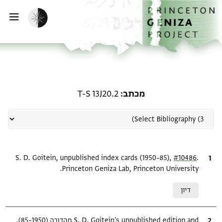
ף הבית
ילוג לתוכן
הפעלת מצב כהה
פתי
רשומה קשורה ל-מכתב: T-S 13J20.2
מכתב
T-S 13J20.2
.
ציטוט
#10486
S. D. Goitein, unpublished index cards (1950–85),
Princeton Geniza Lab, Princeton University.
Relation to document
דיון
ציטוט
S. D. Goitein's unpublished edition and מהדורה (1950–85),