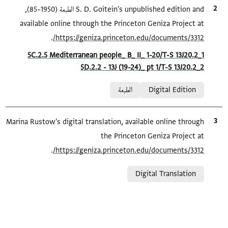
الاقتباس المرجعي
S. D. Goitein's unpublished edition and الطبعة (1950–85),
available online through the Princeton Geniza Project at
.
https://geniza.princeton.edu/documents/3312/
Location in source
5C.2.5 Mediterranean people_ B_ II_ 1-20/T-S 13J20.2_1
5D.2.2 - 13J (19-24)_ pt 1/T-S 13J20.2_2
Relation to document
Digital Edition
الطبعة
الاقتباس المرجعي
Marina Rustow's digital translation, available online through
the Princeton Geniza Project at
.
https://geniza.princeton.edu/documents/3312/
Relation to document
Digital Translation