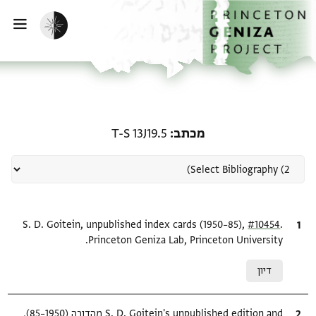
ף הבית
ילוג לתוכן
הפעלת מצב כהה
פתי
רשומה קשורה ל-מכתב: T-S 13J19.5
מכתב
T-S 13J19.5
.
ציטוט
#10454
S. D. Goitein, unpublished index cards (1950–85),
Princeton Geniza Lab, Princeton University.
Relation to document
דיון
ציטוט
S. D. Goitein's unpublished edition and מהדורה (1950–85),