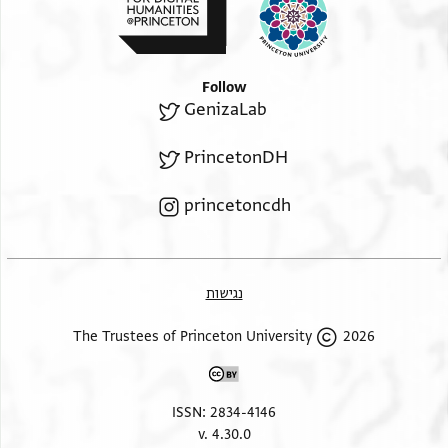
בסת אלפכר געלני אללה פדאהא חתי בלגני ע[אפיתהא
ושכרת
אלכאלק תעאלי דכרה עלי מא מן בה מן עאפי[ה וקד
Follow
אוצלני
GenizaLab
אלשיך אבו עלי אלגזו אלתורה לא עדמתה ולא [כלות
מנה
PrincetonDH
וקד אנפדת עלי יד מוצלהא עשרה כראריס ת[נעם
princetoncdh
תשתגל(?)
פי נסכהם אלי מא אנפד לה סואהם ואן כאן יש[. . . . .
אליה מן מצר פאלאמר לה ואלא אנפדת אליה מ[. . . . .
וקד אנפדת איצא עשרין דרהמא ורבמא דכ[. . . . .
נגישות
אליומין ואדפע לה מא יחתאג אליה ובלגני מא יפ[. . . .
2026 The Trustees of Princeton University
מע סידה פאן סהל עליך אלאגתמאע בה וארדאעה [
Recto, right margin:
ISSN: 2834-4146
v. 4.30.0