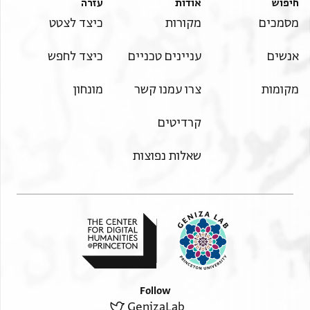
חיפוש
אודות
עזרה
יב
מסמכים
מקורות
כיצד לצטט
מוריא מנו נע]מר במשכנך ו[מן הו נשרי . . .
אנשים
עניינים טכניים
כיצד לחפש
מקומות
צרו עמנו קשר
מונחון
קרדיטים
שאלות נפוצות
Follow
GenizaLab