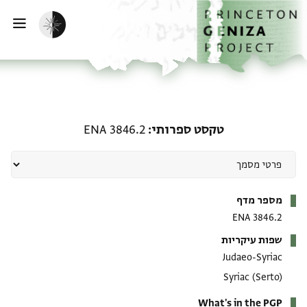
ף הבית
ילוג לתוכן
הפעלת מצב כהה
פתי
טקסט ספרותי: ENA 3846.2
טקסט ספרותי
ENA 3846.2
מטא-דאטא
מספר מדף
ENA 3846.2
שפות עיקריות
Judaeo-Syriac
Syriac (Serto)
What's in the PGP