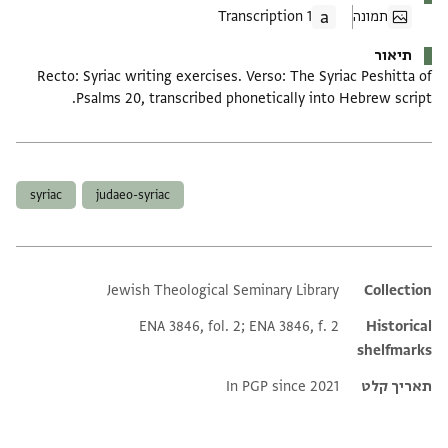
תמונה
1 Transcription
תיאור
Recto: Syriac writing exercises. Verso: The Syriac Peshitta of
Psalms 20, transcribed phonetically into Hebrew script.
תגים
syriac
judaeo-syriac
Jewish Theological Seminary Library
Additional metadata
Collection
ENA 3846, fol. 2; ENA 3846, f. 2
Historical
shelfmarks
תאריך קלט
In PGP since 2021