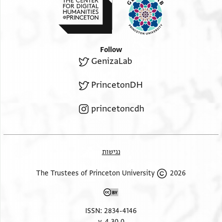
Follow
GenizaLab
PrincetonDH
princetoncdh
נגישות
2026 The Trustees of Princeton University
ISSN: 2834-4146
v. 4.30.0