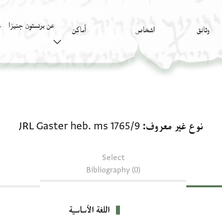
عن برنستون جنيزا
وثائق
اشخاص
أَماكِن
ك
نوع غير معروف: JRL Gaster heb. ms 1765/9
نوع غير معروف
JRL Gaster heb. ms 1765/9
Select
Bibliography (0)
اللغة الأساسية