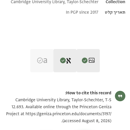
Cambridge University Library, Taylor-Schechter
Collection
תאריך קלט
In PGP since 2017
Editor: Frenkel, Miriam
T-S 12.693 1v
הגדל וסובב
Miriam Frenkel,
The Compassionate and Benevolent: The Leading
How to cite this record:
Elite in the Jewish Community of Alexandria in the Middle Ages‎
T-S 12.693 1r
הגדל וסובב
Cambridge University Library, Taylor-Schechter, T-S
ע"ב
(in Hebrew) (Ben-Zvi Institute for the Study of Jewish
12.693. Available online through the Princeton Geniza
אנהם יקדמוני אלקאצי בתביר אלשיך
Communities in the East, 2006).
Project at
https://geniza.princeton.edu/documents/3197/
תנאי היתר שימוש בתצלום
אבו אלפג (!) בן נאחם ויגיבו אתנין מסלמין
Recto
(accessed August 8, 2026).
ישהדו עלי באלדנאני[ר] וכאן אבו אלפצל
קד עלם אללה תעלי מסרתי בוצול מולאי אלשיך