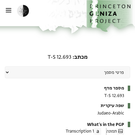
ף הבית
ילוג לתוכן
הפעלת מצב כהה
פתי
מכתב: T-S 12.693
מכתב
T-S 12.693
מטא-דאטא
מספר מדף
T-S 12.693
שפה עיקרית
Judaeo-Arabic
What's in the PGP
תמונה
1 Transcription