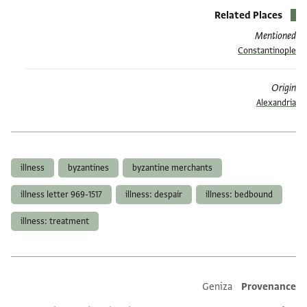
Related Places
Mentioned
Constantinople
Origin
Alexandria
תגים
illness
byzantines
byzantine merchants
illness letter 969-1517
illness: despair
illness: bedbound
illness: treatment
Additional metadata
Geniza
Provenance