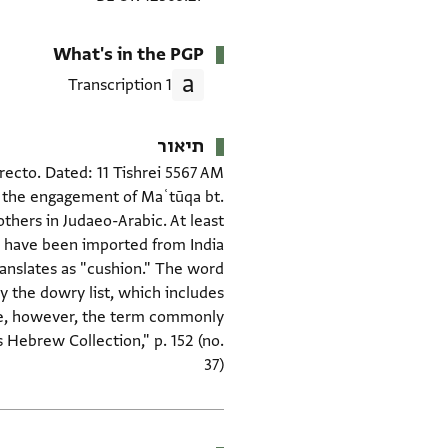
What's in the PGP
1 Transcription
תיאור
to the engagement of Maʿtūqa bt.
thers in Judaeo-Arabic. At least
ranslates as "cushion." The word
y the dowry list, which includes
ge, however, the term commonly
 Hebrew Collection," p. 152 (no.
37)