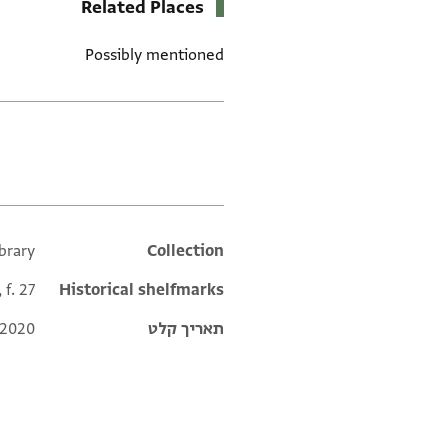
Related Places
Possibly mentioned
תגים
ibrary
Additional metadata
Collection
 f. 27
Historical shelfmarks
תאריך קלט
 2020