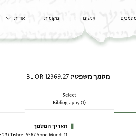
סמכים
אנשים
מקומות
אודות
מסמך משפטי: BL OR 12369.27
מסמך משפטי
BL OR 12369.27
Select
Bibliography (1)
תאריך המסמך
11 Tishrei 5567 Anno Mundi
(23 ספטמבר 1806 CE)