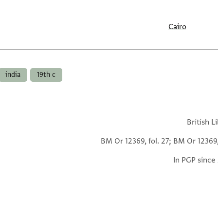
Cairo
india
19th c
British L
BM Or 12369, fol. 27; BM Or 12369,
In PGP since