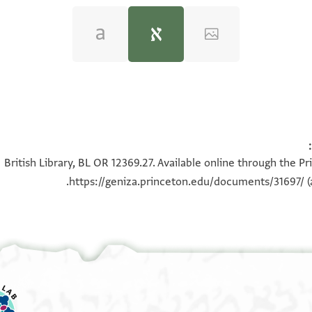
British Library, BL OR 12369.27. Available online through the P
ומ[בו]
https://geniza.princeton.edu/documents/31697/
(
ר המ׳
ב׳׳ת שמחה
יניה׳
זמן