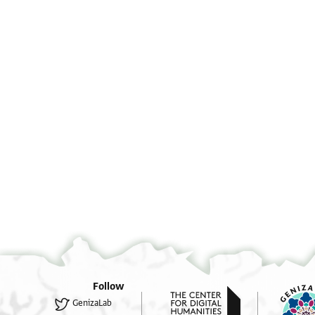
Verso:
Recto:
Follow
GenizaLab