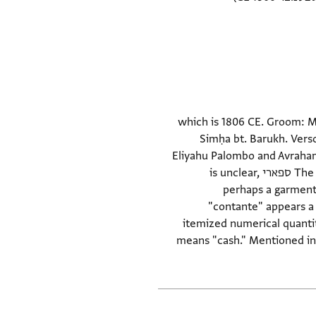
Engagement (shiddukhin)  (התקסז), which is 1806 CE. Groom: Moshe Ẓvi. Bride:
Simḥa bt. Barukh. Verso
Eliyahu Palombo and Avraham 
two of the items may have been imported from India: ספארי הנדי and קאביסאל הנדי. The meaning of ספארי is unclear,
perhaps a garment 
"contante" appears a 
itemized numerical quanti
means "cash." Mentioned in 