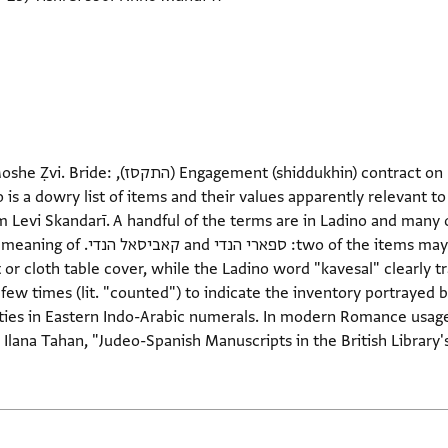
contract on recto. Dated: 11 Tishrei 5567 AM
 is a dowry list of items and their values apparently relevant 
Levi Skandarī. A handful of the terms are in Ladino and many o
or cloth table cover, while the Ladino word "kavesal" clearly t
few times (lit. "counted") to indicate the inventory portrayed b
ties in Eastern Indo-Arabic numerals. In modern Romance usa
Ilana Tahan, "Judeo-Spanish Manuscripts in the British Library's