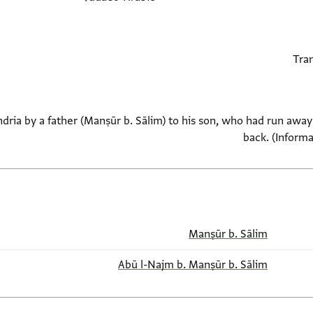
dria by a father (Manṣūr b. Sālim) to his son, who had run away 
back. (Informa
Manṣūr b. Sālim
Abū l-Najm b. Manṣūr b. Sālim