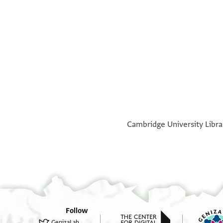
Verso.
°
°
Cambridge University Librar
Follow
GenizaLab