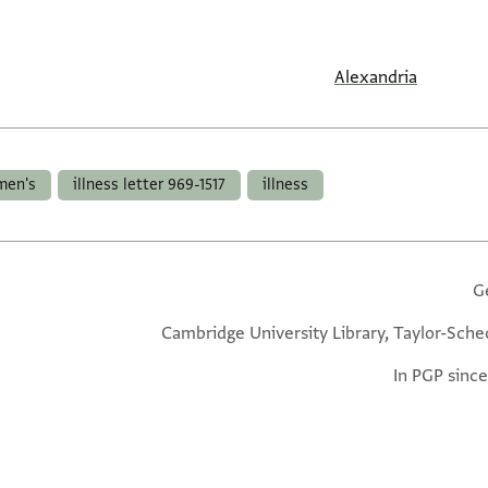
Alexandria
men's
illness letter 969-1517
illness
G
Cambridge University Library, Taylor-Sche
In PGP since