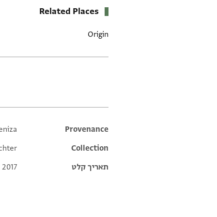
Related Places
Origin
תגים
eniza
Additional metadata
Provenance
chter
Collection
תאריך קלט
 2017