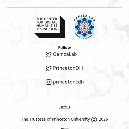
ויפעל מעה גמיל ואנתקל ראי מ יוסף ען אלנהוץ
אלי אשביליה אלי אלנהוץ אלי גרנאטה פאעלמה
וראית אלא אכלי כתאבי מן כלאם סכיף
סודת לילתי הדה מא תראה מן אלסכף
והו אכתיאר מ יוסף פעדרא אליך
Right margin, perpendicular lines.
Follow
וסיצל אליך גירה וחאלי ליס הו וחאל פלא תסאל ען לא שי
GenizaLab
אד הי סכיפה גדא גדא
PrincetonDH
ו. . . . קא וכץ באבר סלאמי ואחפלה צאחב אלשרטה אבו
עמר צדיקנא
princetoncdh
. . . . . וכץ בה סאיר אלאכואן תם עלי מולאי וסידי
. . . אללה תעלי . . . . .
נגישות
2026 The Trustees of Princeton University