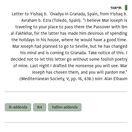
תיאור
Letter to Yiṣḥaq b. ʿOvadya in Granada, Spain, from Yiṣḥaq b.
Avraham b. Ezra (Toledo, Spain). "I believe Mar Joseph is
traveling to your place to pass there the Passover with Ibn
al-Fakhkhar, for the latter has made him desirous of spending
the holidays in his house, where he would have a good time.
Mar Joseph had planned to go to Seville, but he has changed
his mind and is coming to Granada. Take notice of this. I
decided not to let this letter go without some foolish poetry
of mine. Last night I drafted the nonsense you will see. Mar
Joseph has chosen them, and you will pardon me."
(Mediterranean Society, V, pp. 16, 638.) Join: Alan Elbaum.
תגים
ib-addenda
ib4
halfon-addenda