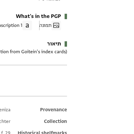
What's in the PGP
תמונה
1 Transcription
תיאור
tion from Goitein's index cards)
תגים
eniza
Additional metadata
Provenance
chter
Collection
 f. 29
Historical shelfmarks