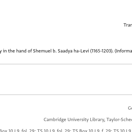
y in the hand of Shemuel b. Saadya ha-Levi (1165-1203). (Informa
G
Cambridge University Library, Taylor-Sche
ox 10 J 9, fol. 29; TS 10 J 9, fol. 29; TS Box 10 J 9, f. 29; TS 10 J 9,