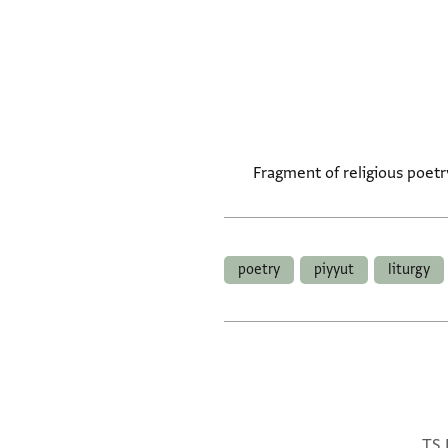
Fragment of religious poetr
poetry
piyyut
liturgy
TS B