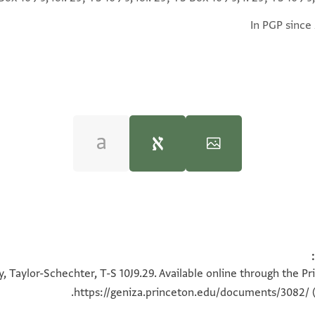
In PGP since
. . . . . . .
100%
100%
. . . . . . .
, Taylor-Schechter, T-S 10J9.29. Available online through the Pr
 . ] העם הזה הפלא ופלא
https://geniza.princeton.edu/documents/3082/
(