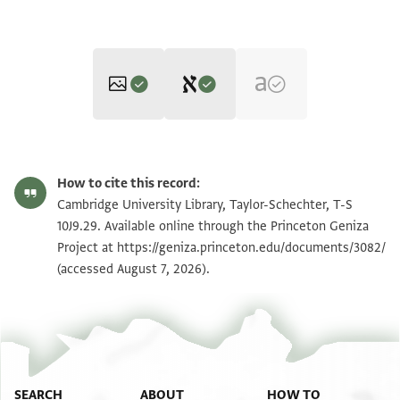
Editor: Goitein, S. D.
T-S 10J9.29 1r
Zoom and Rotate
S. D. Goitein's unpublished edition (1950–85).
How to cite this record:
ידיע [ . . . . . . . . . . . . . . . . . . . . . . . . . . . . . . . . . . . . .
T-S 10J9.29 1v
Zoom and Rotate
Cambridge University Library, Taylor-Schechter, T-S
. . .
10J9.29. Available online through the Princeton Geniza
ישימו להם מארבים [ . . . . . . . . . . . . . . . . . . . . . . . . . . .
Project at
https://geniza.princeton.edu/documents/3082/
Image Permissions Statement
(accessed August 7, 2026).
. . .
שפל ונקלה ואף ייי ירד אף על [ . . . . . . . . ]א[ . . . ] העם
הזה הפלא ופלא
ותקראנה אותי כאלה נבהלו ידי עם הארץ והדבר דעתו
תבהיל
ועל לב אנשי חסד תחלוף ותסגיר ותקהיל אמרו עמי . . נו
SEARCH
ABOUT
HOW TO