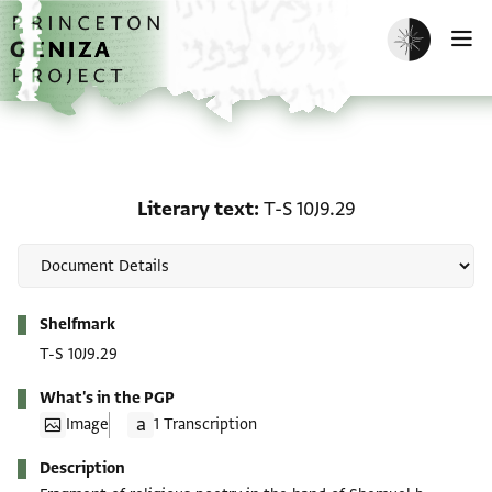
Skip to main content
home
Enable dark m
O
Literary text: T-S 10J9.2
Literary text
T-S 10J9.29
Metadata
Shelfmark
T-S 10J9.29
What's in the PGP
Image
1 Transcription
Description