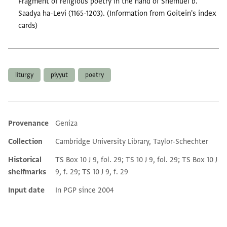
Fragment of religious poetry in the hand of Shemuel b.
Saadya ha-Levi (1165-1203). (Information from Goitein's index
cards)
Tags
liturgy
piyyut
poetry
Provenance
Geniza
Additional metadata
Collection
Cambridge University Library, Taylor-Schechter
Historical
TS Box 10 J 9, fol. 29; TS 10 J 9, fol. 29; TS Box 10 J
shelfmarks
9, f. 29; TS 10 J 9, f. 29
Input date
In PGP since 2004