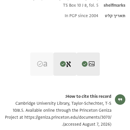
TS Box 10 J 8, fol. 5
shelfmarks
תאריך קלט
In PGP since 2004
Editor: Goitein, S. D.
T-S 10J8.5 1r
הגדל וסובב
S. D. Goitein's unpublished edition (1950–85).
How to cite this record:
. . . . . . . . . . . . . . . . ] חדש [
T-S 10J8.5 1v
הגדל וסובב
Cambridge University Library, Taylor-Schechter, T-S
. . . . . . . . . . . . . ] כרהא ראס . [
10J8.5. Available online through the Princeton Geniza
שנין לשטרות לתהוי רשאה [
https://geniza.princeton.edu/documents/3070/
Project at
תנאי היתר שימוש בתצלום
(accessed August 7, 2026).
דיתיצבי ואנש לא ימחה בידה [