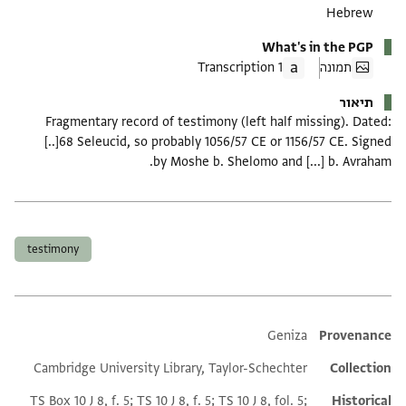
Hebrew
What's in the PGP
תמונה
1 Transcription
תיאור
Fragmentary record of testimony (left half missing). Dated:
[..]68 Seleucid, so probably 1056/57 CE or 1156/57 CE. Signed
by Moshe b. Shelomo and [...] b. Avraham.
תגים
testimony
Additional metadata
Geniza
Provenance
Cambridge University Library, Taylor-Schechter
Collection
TS Box 10 J 8, f. 5; TS 10 J 8, f. 5; TS 10 J 8, fol. 5;
Historical