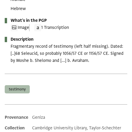
Hebrew
What's in the PGP
Image
1 Transcription
Description
Fragmentary record of testimony (left half missing). Dated:
[..]68 Seleucid, so probably 1056/57 CE or 1156/57 CE. Signed
by Moshe b. Shelomo and [...] b. Avraham.
Tags
testimony
Provenance
Geniza
Additional metadata
Collection
Cambridge University Library, Taylor-Schechter