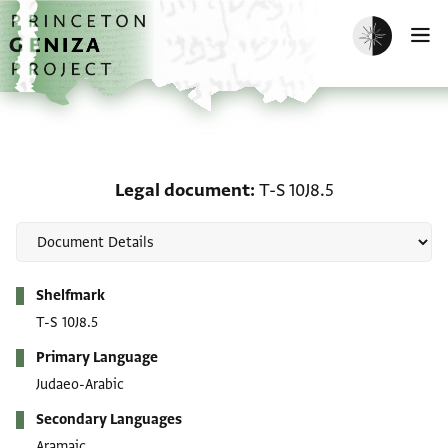
Skip to main content
home
Enable dark m
O
Legal document: T-S 10J
Legal document
T-S 10J8.5
Metadata
Shelfmark
T-S 10J8.5
Primary Language
Judaeo-Arabic
Secondary Languages
Aramaic