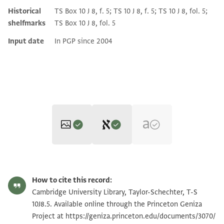
Historical
TS Box 10 J 8, f. 5; TS 10 J 8, f. 5; TS 10 J 8, fol. 5;
shelfmarks
TS Box 10 J 8, fol. 5
Input date
In PGP since 2004
Editor: Goitein, S. D.
T-S 10J8.5 1r
Zoom and Rotate
S. D. Goitein's unpublished edition (1950–85).
How to cite this record:
. . . . . . . . . . . . . . . . ] חדש [
T-S 10J8.5 1v
Zoom and Rotate
Cambridge University Library, Taylor-Schechter, T-S
. . . . . . . . . . . . . ] כרהא ראס . [
10J8.5. Available online through the Princeton Geniza
Project at
https://geniza.princeton.edu/documents/3070/
שנין לשטרות לתהוי רשאה [
Image Permissions Statement