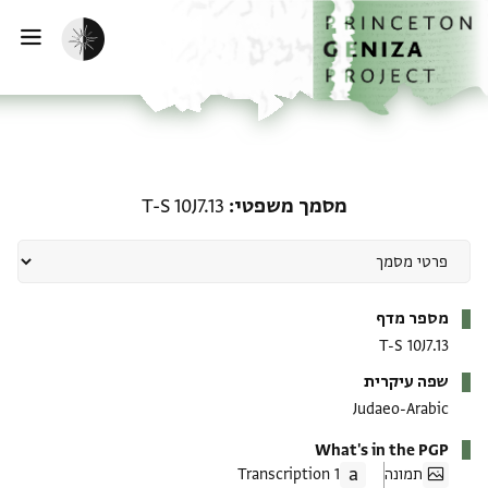
ף הבית
ילוג לתוכן
הפעלת מצב כהה
פתי
מסמך משפטי: T-S 10J7.13
מסמך משפטי
T-S 10J7.13
מטא-דאטא
מספר מדף
T-S 10J7.13
שפה עיקרית
Judaeo-Arabic
What's in the PGP
תמונה
1 Transcription