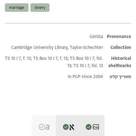
marriage
dowry
Additional metadata
Geniza
Provenance
Cambridge University Library, Taylor-Schechter
Collection
TS 10 J 7, f. 13; TS Box 10 J 7, f. 13; TS Box 10 J 7, fol.
Historical
13; TS 10 J 7, fol. 13
shelfmarks
תאריך קלט
In PGP since 2004