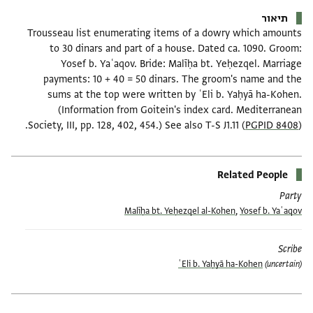
תיאור
Trousseau list enumerating items of a dowry which amounts
to 30 dinars and part of a house. Dated ca. 1090. Groom:
Yosef b. Yaʿaqov. Bride: Malīḥa bt. Yeḥezqel. Marriage
payments: 10 + 40 = 50 dinars. The groom's name and the
sums at the top were written by ʿEli b. Yaḥyā ha-Kohen.
(Information from Goitein's index card. Mediterranean
Society, III, pp. 128, 402, 454.) See also T-S J1.11 (
PGPID 8408
).
Related People
Party
Malīḥa bt. Yeḥezqel al-Kohen
,
Yosef b. Yaʿaqov
Scribe
ʿEli b. Yaḥyā ha-Kohen
(uncertain)
תגים