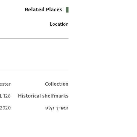
Related Places
Location
תגים
ester
Additional metadata
Collection
L 128;
Historical shelfmarks
תאריך קלט
 2020