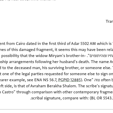
nt from Cairo dated in the first third of Adar 5502 AM which is 
"שבעולם ובפרט מה׳׳מ מרים מרת אחיו ומהיתומים". at the widow Miryam's brother-in
nship arrangements following her husband's death. The name Av[
ed to the deceased man, his surviving brother, or someone else.
t one of the legal parties requested for someone else to sign o
to command" (for,
). One
PGPID 12885
eft side, is that of Avraham Berakha Shalom. The scribe's signat
 Castro" through comparison with other contemporary fragments
scribal signature, compare with: (BL OR 5543.2