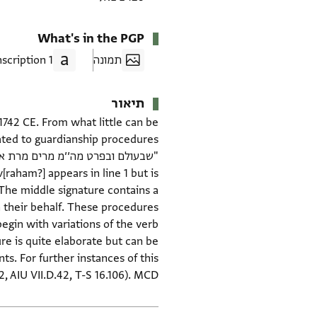
What's in the PGP
תמונה
1 Transcription
תיאור
1742 CE. From what little can be
raham?] appears in line 1 but is
 The middle signature contains a
n their behalf. These procedures
often begin with variations of the verb צוה " a clearer example, see ENA NS 56.7
ure is quite elaborate but can be
. For further instances of this
, AIU VII.D.42, T-S 16.106). MCD.