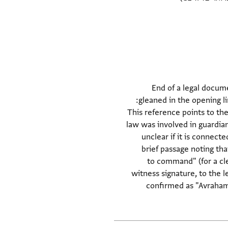
End of a legal docume
gleaned in the opening lines of this damaged fragment, it seems this may have been related to guardianship procedures:
This reference points to the possibility th-
law was involved in guardia
unclear if it is connect
brief passage noting tha
witness signature, to the l
confirmed as "Avraham