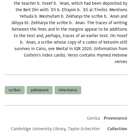
the teacher b. Yosef b. ʿAnan, which had been deposited by
the Beit Din with ʿEli b. Efrayim b. ʿEli al-Tinnīsī. Mentions
Yehuda b. Meshullam b. Zekharya the scribe b. ʿAnan and
Jāliyya bt. Zekharya the scribe b. ʿAnan. The traces of writing
between the lines and in the margins appear to be additions
to the text and, perhaps, traces of an earlier text. On Yosef
b. ʿAnan, a scribe whose copy of a codex of ketuvim still
survives in Cairo, see Meital in JQR 2020. (Information from
Goitein's index cards). Verso contains rhymed Hebrew
verses.
תגים
scribes
palimpsest
inheritance
Additional metadata
Geniza
Provenance
Cambridge University Library, Taylor-Schechter
Collection