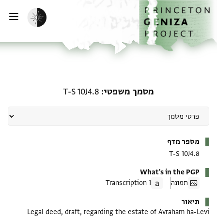
ף הבית
ילוג לתוכן
הפעלת מצב כהה
פתי
מסמך משפטי: T-S 10J4.8
מסמך משפטי
T-S 10J4.8
מטא-דאטא
מספר מדף
T-S 10J4.8
What's in the PGP
תמונה
1 Transcription
תיאור
Legal deed, draft, regarding the estate of Avraham ha-Levi