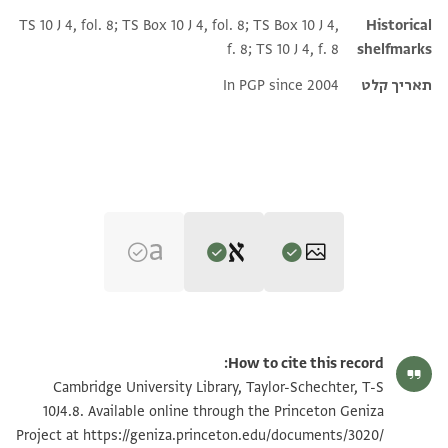
TS 10 J 4, fol. 8; TS Box 10 J 4, fol. 8; TS Box 10 J 4,
Historical
f. 8; TS 10 J 4, f. 8
shelfmarks
תאריך קלט
In PGP since 2004
Editor: Goitein, S. D.
T-S 10J4.8 1v
הגדל וסובב
S. D. Goitein's unpublished edition (1950–85).
How to cite this record:
verso
T-S 10J4.8 1r
הגדל וסובב
Cambridge University Library, Taylor-Schechter, T-S
מקר ענדכם באנני תסלמת מן בית דין נטרוהי מן שמיא [ . .
10J4.8. Available online through the Princeton Geniza
. . . . . .
Project at
https://geniza.princeton.edu/documents/3020/
תנאי היתר שימוש בתצלום