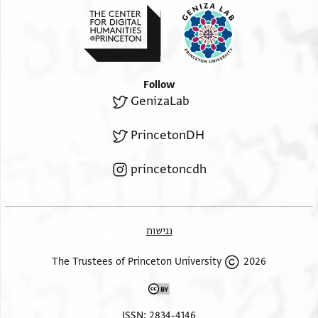
[[מלכת]] מעכשיו לבית דין נטרוהי מן שמיא אלדי כאן לה
אלאשראף עלי הד[ה קד שעבדתי //מעכשיו// אלדאר
אלתי לי במדינת עכו דאכל אלחצן גמיעהא במגלקהא
בחארה תערף באלחיך
Follow
אלתרכה ארבע אמות קרקע משיש לי במתנה בריא גלויה
GenizaLab
ומפרסמת
מתכת עאלמין יתיבא ומשלמא בידיה מיומא דנן ולעלם
PrincetonDH
ואגבן מניתיו שויתיו
princetoncdh
לאוקומי אפטרופא ולשריי שליחי ושליחי דשליחי כל מאן
דניחא ליה מאי
דהזא לפום דחאזי למתבע כל ממונא דאית לי תחות כל
שמיא ואית ליה
נגישות
רשותא לאקבוע אנון לדינא ולמידן ולמיזכא ולהנפוקי
2026 The Trustees of Princeton University
לנפשיה ולאשבועי
מן דחאזי לאשבועיה ולמעבד פשרה בהדי מאן דחוי למעבד
פשרה
ISSN: 2834-4146