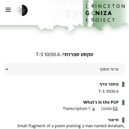
ף הבית
ילוג לתוכן
הפעלת מצב כהה
פתי
טקסט ספרותי: T-S 10J30.6
טקסט ספרותי
T-S 10J30.6
מטא-דאטא
מספר מדף
T-S 10J30.6
What's in the PGP
תמונה
1 Transcription
תיאור
Small fragment of a poem praising a man named Avraham,