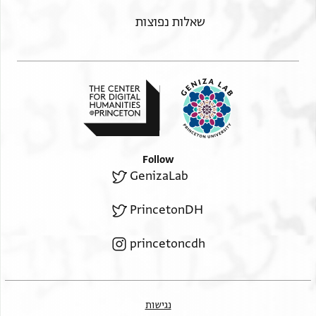
ושלום רבה
שאלות נפוצות
הצעיר מאיר
ן׳ נעים
ולאכן מן פצלך תסתכ'בר עלא אל תמן ס׳׳ט
קבל אן תשתרי אחסן לא יגפוך ותן
לחכם ויחכם עוד
Follow
GenizaLab
PrincetonDH
princetoncdh
נגישות