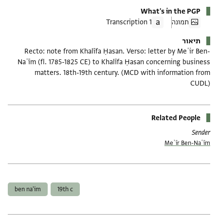
What's in the PGP
תמונה
1 Transcription
תיאור
Recto: note from Khalīfa Ḥasan. Verso: letter by Meʿir Ben-
Naʿīm (fl. 1785-1825 CE) to Khalīfa Ḥasan concerning business
matters. 18th-19th century. (MCD with information from
CUDL)
Related People
Sender
Meʾīr Ben-Naʿīm
תגים
ben na'im
19th c