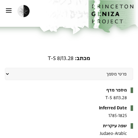
ף הבית
ילוג לתוכן
הפעלת מצב כהה
פתי
מכתב: T-S 8J13.28
מכתב
T-S 8J13.28
מטא-דאטא
מספר מדף
T-S 8J13.28
Inferred Date
1785-1825
שפה עיקרית
Judaeo-Arabic