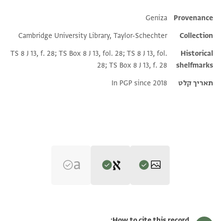
Additional metadata
Geniza
Provenance
Cambridge University Library, Taylor-Schechter
Collection
TS 8 J 13, f. 28; TS Box 8 J 13, fol. 28; TS 8 J 13, fol.
Historical
28; TS Box 8 J 13, f. 28
shelfmarks
תאריך קלט
In PGP since 2018
Editor: Dudley, Matthew
T-S 8J13.28 1r
הגדל וסובב
Matthew Dudley's digital edition (2026).
How to cite this record: