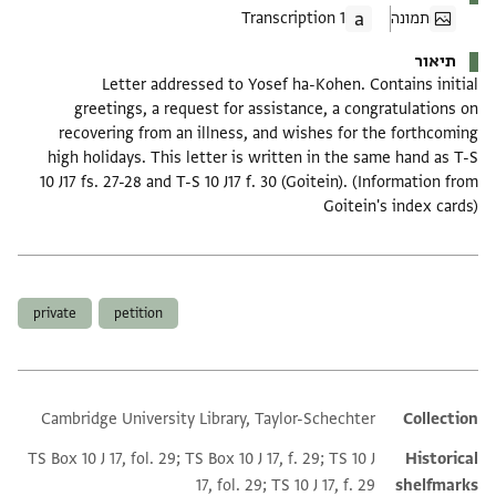
תמונה
1 Transcription
תיאור
Letter addressed to Yosef ha-Kohen. Contains initial
greetings, a request for assistance, a congratulations on
recovering from an illness, and wishes for the forthcoming
high holidays. This letter is written in the same hand as T-S
10 J17 fs. 27-28 and T-S 10 J17 f. 30 (Goitein). (Information from
Goitein's index cards)
תגים
private
petition
Cambridge University Library, Taylor-Schechter
Additional metadata
Collection
TS Box 10 J 17, fol. 29; TS Box 10 J 17, f. 29; TS 10 J
Historical
17, fol. 29; TS 10 J 17, f. 29
shelfmarks