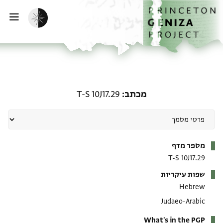
ף הבית
ילוג לתוכן
הפעלת מצב כהה
פתי
מכתב: T-S 10J17.29
מכתב
T-S 10J17.29
מטא-דאטא
מספר מדף
T-S 10J17.29
שפות עיקריות
Hebrew
Judaeo-Arabic
What's in the PGP