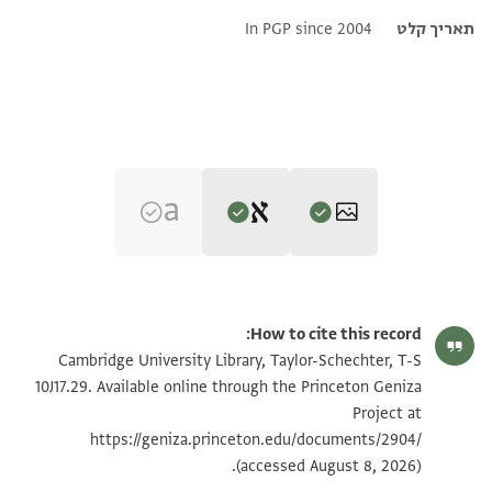
תאריך קלט
In PGP since 2004
Editor: Goitein, S. D.
T-S 10J17.29 1r
הגדל וסובב
S. D. Goitein's unpublished edition (1950–85).
How to cite this record:
עזרי מעם ייי עושה שמים וארץ
T-S 10J17.29 1v
הגדל וסובב
Cambridge University Library, Taylor-Schechter, T-S
ויהי דויד לכל דרכיו משכיל וייי עמו
10J17.29. Available online through the Princeton Geniza
Project at
חזקו ויאמץ לבבכם כל המיחלים //לייי//
תנאי היתר שימוש בתצלום
https://geniza.princeton.edu/documents/2904/
אשרי משכיל על דל וג ימלטיהו ייי
(accessed August 8, 2026).
מלוה ייי חונן דל וגמולו ישלם לו