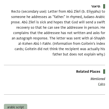
תיאור
Recto (secondary use): Letter from Abū Zikrī (b. Eliyyahu) to
someone he addresses as "father." In rhymed, Judaeo-Arabic
prose. Abū Zikrī is sick and hopes that God will send a swift
recovery so that he can see the addressee in person. He
complains that the addressee has not written and asks for
an autograph response. The letter was sent with al-Shaykh
al-Kohen Abū l-Fakhr. (Information from Goitein's index
cards; Goitein did not think the recipient was actually his
father but does not explain why.)
Related Places
Mentioned
Cairo
תגים
arabic script