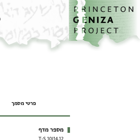
דף הבית
דילוג לתוכן
מ
פרטי מסמך
מספר מדף
מטא-דאטא
T-S 10J14.12