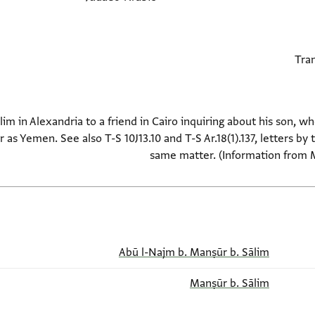
im in Alexandria to a friend in Cairo inquiring about his son, 
r as Yemen. See also T-S 10J13.10 and T-S Ar.18(1).137, letters 
same matter. (Information from Me
Abū l-Najm b. Manṣūr b. Sālim
Manṣūr b. Sālim