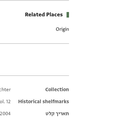
Related Places
Origin
תגים
chter
Additional metadata
Collection
ol. 12
Historical shelfmarks
תאריך קלט
 2004