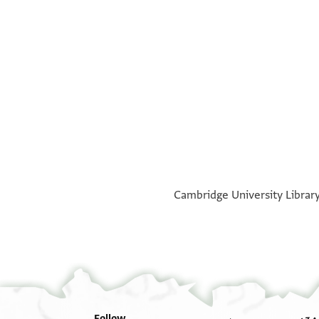
Verso.
°
°
Cambridge University Library,
Bottom margin, straight lines written upside down
Follow