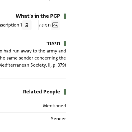
What's in the PGP
תמונה
1 Transcription
תיאור
who had run away to the army and
by the same sender concerning the
diterranean Society, II, p. 379)
Related People
Mentioned
Sender