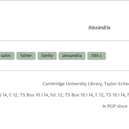
Alexandria
 salim
father
family
alexandria
13th c
Cambridge University Library, Taylor-Sche
J 14, f. 12; TS Box 10 J 14, fol. 12; TS Box 10 J 14, f. 12; TS 10 J 14, f
In PGP since