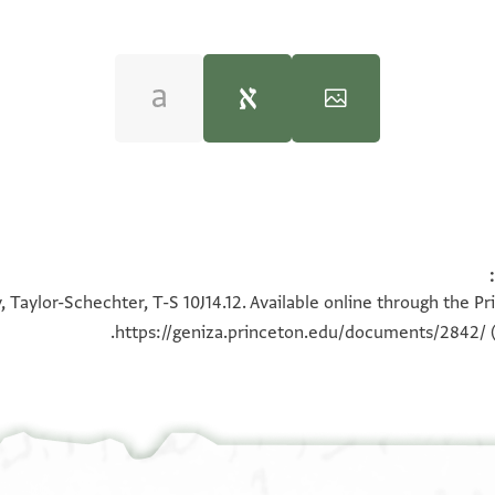
S. D. Goitein's unpublished edi
100%
100%
 Taylor-Schechter, T-S 10J14.12. Available online through the P
180°
https://geniza.princeton.edu/documents/2842/
(
. Address.