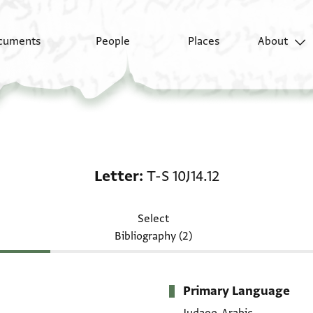
cuments
People
Places
About
Letter: T-S 10J14.12
Letter
T-S 10J14.12
Select
Bibliography (2)
Primary Language