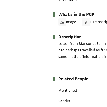
T-S 10J14.12
What's in the PGP
Image
1 Transcri
Description
Letter from Mansur b. Salim 
had perhaps travelled as far 
same matter. (Information fr
Related People
Mentioned
Sender