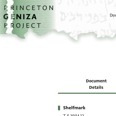
Skip to main content
home
Do
Document
Details
Shelfmark
Metadata