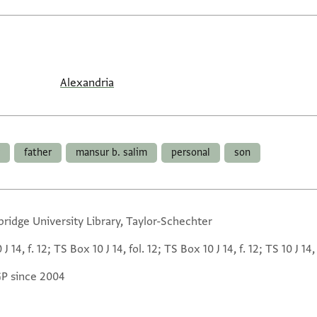
Alexandria
father
mansur b. salim
personal
son
ridge University Library, Taylor-Schechter
 J 14, f. 12; TS Box 10 J 14, fol. 12; TS Box 10 J 14, f. 12; TS 10 J 14, 
GP since 2004