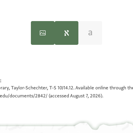
mendations by Alan Elbaum, 2020.
:
100%
100%
ary, Taylor-Schechter, T-S 10J14.12. Available online through t
180°
n.edu/documents/2842/
(accessed August 7, 2026).
. Address.