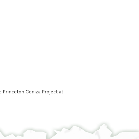
שאכר תפצלהא
°
אלמוסאעדא(!) חסב אלאדלאל עלי
°
מנצור אבן סאלם
he Princeton Geniza Project at
אלחצרה ולעל אלגואב סורעה לאנני
קד עלם אללה תעאלה(!) שדד(!) שוקי לחצרה מולאי
סיירת גומלת כותב ולם נסמע לשי
אלשיך אלאגל אלמונעם אלמותפצל שצ וגיר
מנהום גואב ושלום
דאלך יא מולאי ממלוכה יעלם אלמולא אן
ולדי סאפר וקאם פי אלעסכר מודה וטלע