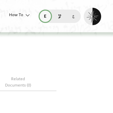
Enable dark mo
How To
قراءة هذه الصفحة في العربيّة (ar)
read this page in English (en)
קריאת העמוד ב-עברית (he)
Related
Documents (0)