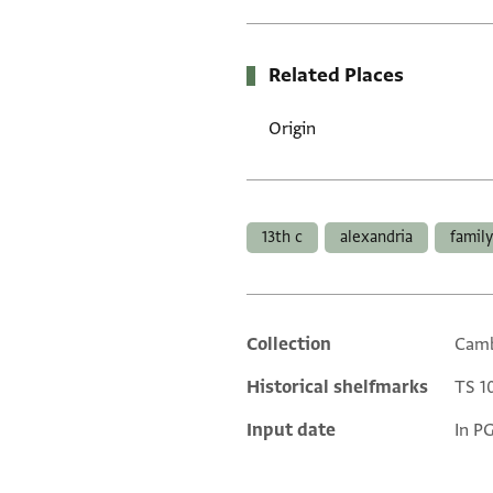
Related Places
Origin
Tags
13th c
alexandria
family
Collection
Camb
Additional metadata
Historical shelfmarks
TS 10
Input date
In P