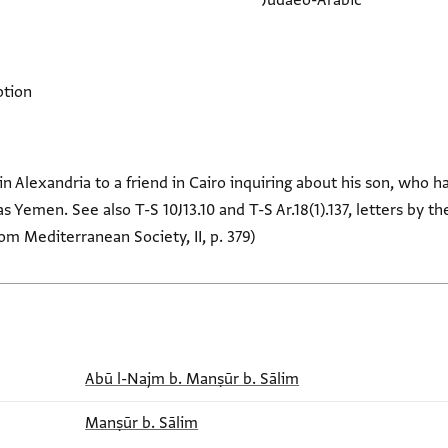
Judaeo-Arabic
ption
in Alexandria to a friend in Cairo inquiring about his son, who 
as Yemen. See also T-S 10J13.10 and T-S Ar.18(1).137, letters by
om Mediterranean Society, II, p. 379)
Abū l-Najm b. Manṣūr b. Sālim
Manṣūr b. Sālim