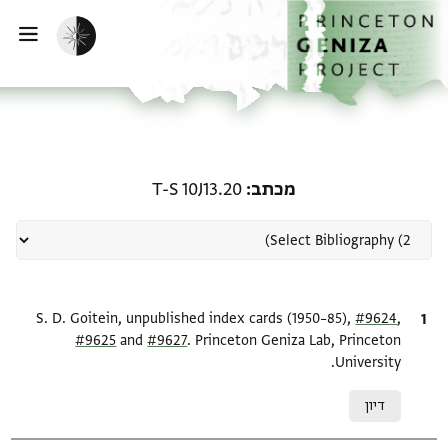
ף הבית
ילוג לתוכן
הפעלת מצב כהה
פתי
רשומה קשורה ל-מכתב: T-S 10J13.20
מכתב
T-S 10J13.20
,
ציטוט
#9624
S. D. Goitein, unpublished index cards (1950–85),
#9625
and
#9627
. Princeton Geniza Lab, Princeton
University.
Relation to document
דיון