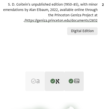
ציטוט
S. D. Goitein's unpublished edition (1950–85), with minor
emendations by Alan Elbaum, 2022, available online through
the Princeton Geniza Project at
.
https://geniza.princeton.edu/documents/2832/
Relation to document
Digital Edition
Editor: Goitein, S. D.
T-S 10J13.20 1r
הגדל וסובב
S. D. Goitein's unpublished edition (1950–85), with minor