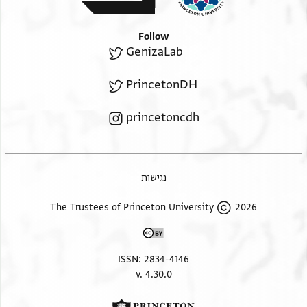
ואלמולא אן ראא אלאגצא
ען דלך פאלראי לה פאן
Follow
אצל אלטלב כאן אלחגה
GenizaLab
ומצחף אלתורה אלד[י
PrincetonDH
חצרוא ושלום
princetoncdh
נגישות
2026 The Trustees of Princeton University
ISSN: 2834-4146
v. 4.30.0