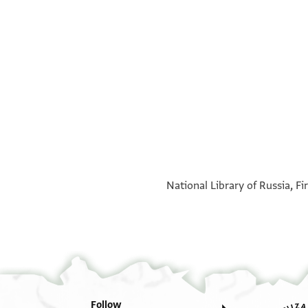
רים ואלגביי[ם
י נ׳׳ע ואבתרצ'ו
National Library of Russia, Fi
מרה
אבקא
מצלחה
אלמצוה
Follow