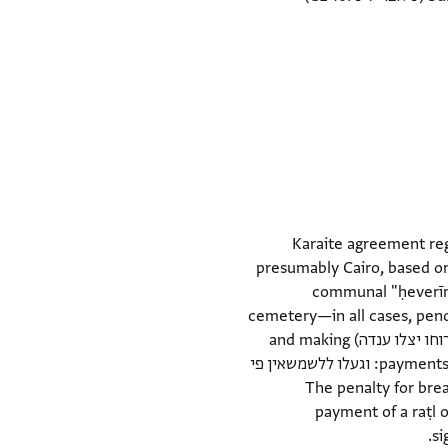
Karaite agreement reg
presumably Cairo, based o
communal "ḥeverīm 
cemetery—in all cases, pen
One of the conditions mentions the pallbearers praying at a synagogue (אלי בית הכנסת תב׳ ות׳ ירוחו יצלו ענדה) and making
payments to shamāshīm for different types of burial, perhaps denoting internal sections of the cemetery: וגעלו ללשמשאין פי
צה. The penalty for breaking certain conditions is
payment of a raṭl 