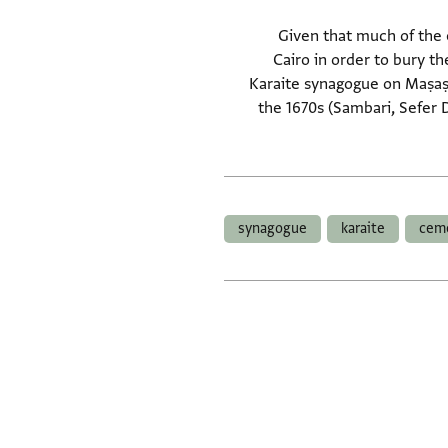
Given that much of the
Cairo in order to bury th
Karaite synagogue on Maṣaṣa 
the 1670s (Sambari, Sefer 
synagogue
karaite
cem