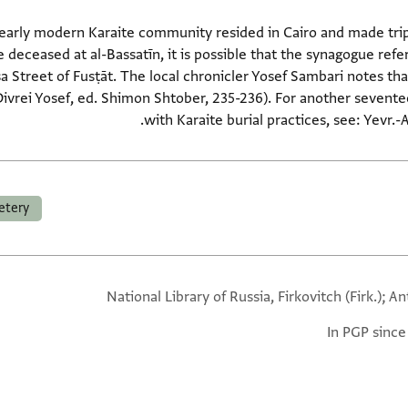
 early modern Karaite community resided in Cairo and made tr
e deceased at al-Bassatīn, it is possible that the synagogue ref
Street of Fusṭāt. The local chronicler Yosef Sambari notes that
Divrei Yosef, ed. Shimon Shtober, 235-236). For another seven
with Karaite burial practices, see: Yevr.-A
etery
National Library of Russia, Firkovitch (Firk.); A
In PGP since