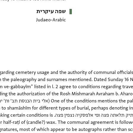
שפה עיקרית
Judaeo-Arabic
arding cemetery usage and the authority of communal officials 
n the paleography and surnames mentioned. Dated Sunday 16 Ni
ve-gabbayīm" listed in l. 2 agree to conditions regarding trav
ding the authorization of the Rosh Mishmarah Avraham b. Ahar
אלקבר אלגדיד ארבעה פצה ופי אלעתיק תלאתה פצה ופי אלפסקיה נצפין פ
or half-raṭl of (candle?) wax. The communal agreement is follo