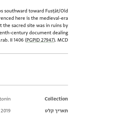
ips southward toward Fusṭāt/Old
erenced here is the medieval-era
 the sacred site was in ruins by
teenth-century document dealing
rab. II 1406 (
PGPID 27947
). MCD.
תגים
ntonin
Additional metadata
Collection
תאריך קלט
 2019