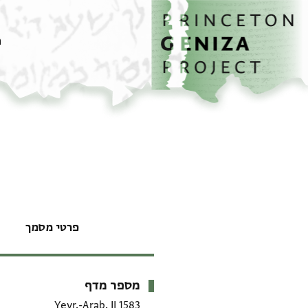
דף הבית
דילוג לתוכן
מ
פרטי מסמך
מספר מדף
מטא-דאטא
Yevr.-Arab. II 1583