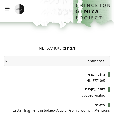
דף הבית
דילוג לתוכן
הפעלת מצב כהה
פתי
מכתב: NLI 577.10/5
מכתב
NLI 577.10/5
מטא-דאטא
מספר מדף
NLI 577.10/5
שפה עיקרית
Judaeo-Arabic
תיאור
Letter fragment in Judaeo-Arabic. From a woman. Mentions