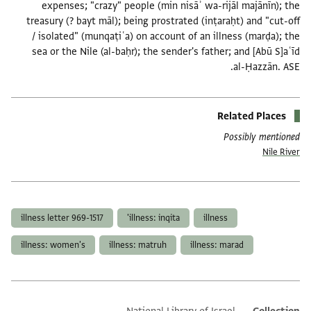
expenses; "crazy" people (min nisāʾ wa-rijāl majānīn); the
treasury (? bayt māl); being prostrated (inṭaraḥt) and "cut-off
/ isolated" (munqaṭiʿa) on account of an illness (marḍa); the
sea or the Nile (al-baḥr); the sender's father; and [Abū S]aʿīd
al-Ḥazzān. ASE.
Related Places
Possibly mentioned
Nile River
תגים
illness letter 969-1517
illness: inqita'
illness
illness: women's
illness: matruh
illness: marad