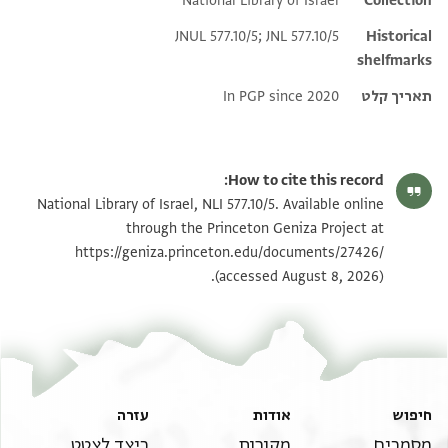
National Library of Israel
Additional metadata
Collection
JNUL 577.10/5; JNL 577.10/5
Historical
shelfmarks
תאריך קלט
In PGP since 2020
How to cite this record:
National Library of Israel, NLI 577.10/5. Available online
through the Princeton Geniza Project at
https://geniza.princeton.edu/documents/27426/
(accessed August 8, 2026).
חיפוש
אודות
עזרה
מסמכים
מקורות
כיצד לצטט