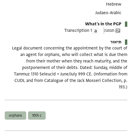
Hebrew
Judaeo-Arabic
What's in the PGP
תמונה
1 Transcription
תיאור
Legal document concerning the appointment by the court of
an agent for orphans, who will collect what is due them
from their mother when they reach maturity, and the
postponement of their debts. Dated: Sunday, middle of
Tammuz 1310 Seleucid = June/July 999 CE. (Information from
CUDL and from Catalogue of the Jack Mosseri Collection, p.
193.)
תגים
orphans
10th c