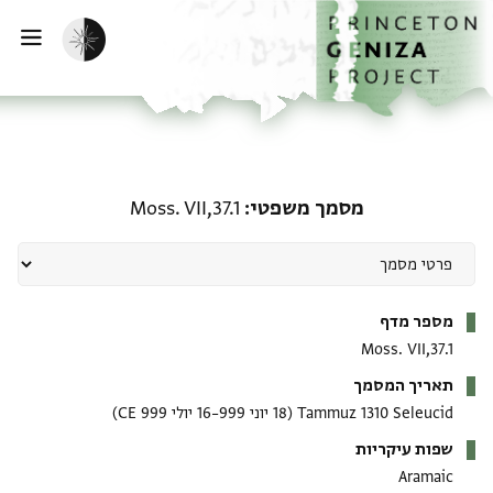
ף הבית
ילוג לתוכן
הפעלת מצב כהה
פתי
מסמך משפטי: Moss. VII,37.1
מסמך משפטי
Moss. VII,37.1
מטא-דאטא
מספר מדף
Moss. VII,37.1
תאריך המסמך
Tammuz 1310 Seleucid
(18 יוני 999–16 יולי 999 CE)
שפות עיקריות
Aramaic