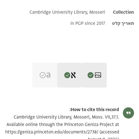
Cambridge University Library, Mosseri
Additional metadata
Collection
תאריך קלט
In PGP since 2017
Editor: Goitein, S. D.
Moss. VII,37.1 1r
הגדל וסובב
S. D. Goitein's unpublished edition (1950–85).
How to cite this record:
אן . . . . א וראינא תאכיר דלך וראו איצא עמומתהם דלך
Moss. VII,37.1 1v
הגדל וסובב
Cambridge University Library, Mosseri, Moss. VII,37.1.
ורציו בה ורגענא
Available online through the Princeton Geniza Project at
(accessed
. . . ] . וכם אלא מא קאלת אלאבא ועלמתנא והו קולהם פי
https://geniza.princeton.edu/documents/2738/
תנאי היתר שימוש בתצלום