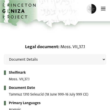
Skip to main content
home
Enable dark m
O
Legal document: Moss. VI
Legal document
Moss. VII,37.1
Metadata
Shelfmark
Moss. VII,37.1
Document Date
Tammuz 1310 Seleucid
(18 June 999–16 July 999 CE)
Primary Languages
Aramaic