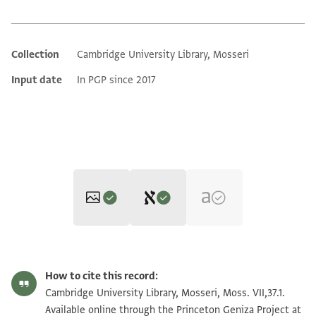
Collection
Cambridge University Library, Mosseri
Additional metadata
Input date
In PGP since 2017
Editor: Goitein, S. D.
Moss. VII,37.1 1r
Zoom and Rotate
S. D. Goitein's unpublished edition (1950–85).
How to cite this record:
אן . . . . א וראינא תאכיר דלך וראו איצא עמומתהם דלך
Moss. VII,37.1 1v
Zoom and Rotate
Cambridge University Library, Mosseri, Moss. VII,37.1.
ורציו בה ורגענא
Available online through the Princeton Geniza Project at