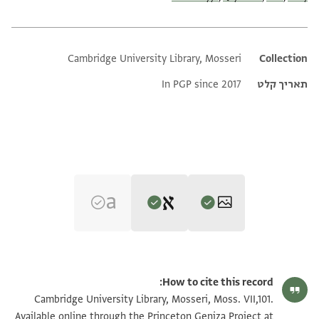
Cambridge University Library, Mosseri
Additional metadata
Collection
תאריך קלט
In PGP since 2017
Editor: Goitein, S. D.
Moss. VII,101 1r
הגדל וסובב
S. D. Goitein's unpublished edition (1950–85).
How to cite this record:
Recto
Moss. VII,101 1v
הגדל וסובב
Cambridge University Library, Mosseri, Moss. VII,101.
אלתק אלדי אעתרף אנהא . . . . ענדה מן תמן הדא אלעדל
. . . . . . . . . . . . ] של אדוננו נתן ראש ישיבת גאון יעקב נט
Available online through the Princeton Geniza Project at