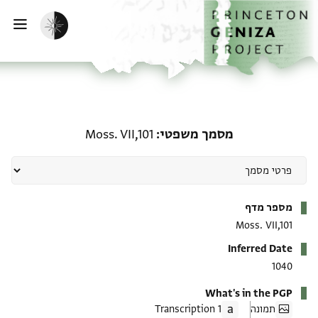
ף הבית
ילוג לתוכן
הפעלת מצב כהה
פתי
מסמך משפטי: Moss. VII,101
מסמך משפטי
Moss. VII,101
מטא-דאטא
מספר מדף
Moss. VII,101
Inferred Date
1040
What's in the PGP
תמונה
1 Transcription