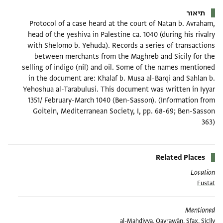
תיאור
Protocol of a case heard at the court of Natan b. Avraham,
head of the yeshiva in Palestine ca. 1040 (during his rivalry
with Shelomo b. Yehuda). Records a series of transactions
between merchants from the Maghreb and Sicily for the
selling of indigo (nil) and oil. Some of the names mentioned
in the document are: Khalaf b. Musa al-Barqi and Sahlan b.
Yehoshua al-Tarabulusi. This document was written in Iyyar
1351/ February-March 1040 (Ben-Sasson). (Information from
Goitein, Mediterranean Society, I, pp. 68-69; Ben-Sasson
363)
Related Places
Location
Fustat
Mentioned
al-Mahdiyya
,
Qayrawān
,
Sfax
,
Sicily