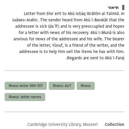
תיאור
Letter from Sheʾerit to Abū Isḥāq Ibrāhīm al-Talmid. In
Judaeo-Arabic. The sender heard from Abū l-Barakāt that the
addressee is sick (ḍaʿīf) and is very preoccupied and hopes
for a letter with news of his recovery. Abū l-Munā is also
anxious for news of the addressee and his wife. The bearer
of the letter, Yūsuf, is a friend of the writer, and the
addressee is to help him sell the items he has with him.
Regards are sent to Abū l-Faraj.
תגים
illness letter 969-1517
illness: du'f
illness
illness: letter norms
Cambridge University Library, Mosseri
Additional metadata
Collection