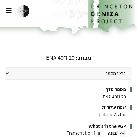
ף הבית
ילוג לתוכן
הפעלת מצב כהה
פתי
מכתב: ENA 4011.20
מכתב
ENA 4011.20
מטא-דאטא
מספר מדף
ENA 4011.20
שפה עיקרית
Judaeo-Arabic
What's in the PGP
תמונה
1 Transcription