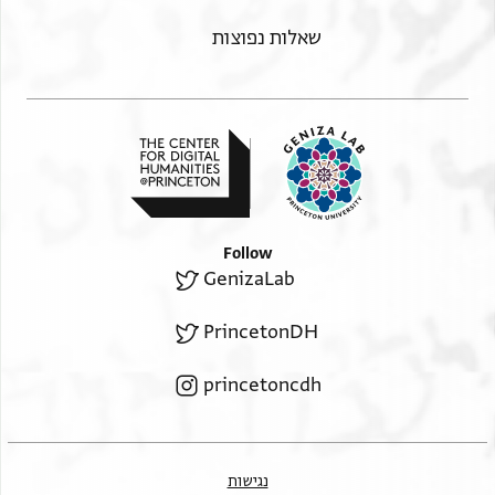
ישיה בר ארח נע[
שארית הלוי בר מצליח [
שאלות נפוצות
הלוי החזן נע [
Follow
GenizaLab
PrincetonDH
princetoncdh
נגישות