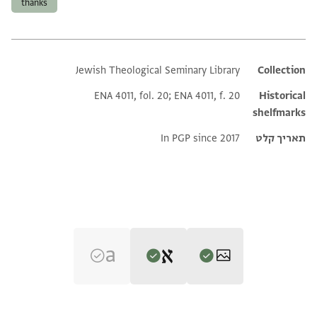
thanks
Jewish Theological Seminary Library
Additional metadata
Collection
ENA 4011, fol. 20; ENA 4011, f. 20
Historical
shelfmarks
תאריך קלט
In PGP since 2017
Editor: Goitein, S. D.