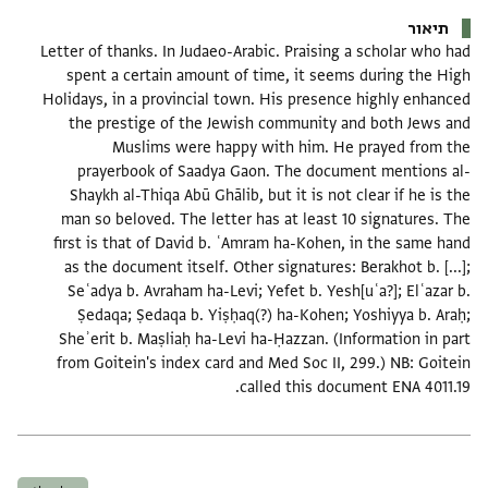
תיאור
Letter of thanks. In Judaeo-Arabic. Praising a scholar who had
spent a certain amount of time, it seems during the High
Holidays, in a provincial town. His presence highly enhanced
the prestige of the Jewish community and both Jews and
Muslims were happy with him. He prayed from the
prayerbook of Saadya Gaon. The document mentions al-
Shaykh al-Thiqa Abū Ghālib, but it is not clear if he is the
man so beloved. The letter has at least 10 signatures. The
first is that of David b. ʿAmram ha-Kohen, in the same hand
as the document itself. Other signatures: Berakhot b. [...];
Seʿadya b. Avraham ha-Levi; Yefet b. Yesh[uʿa?]; Elʿazar b.
Ṣedaqa; Ṣedaqa b. Yiṣḥaq(?) ha-Kohen; Yoshiyya b. Araḥ;
Sheʾerit b. Maṣliaḥ ha-Levi ha-Ḥazzan. (Information in part
from Goitein's index card and Med Soc II, 299.) NB: Goitein
called this document ENA 4011.19.
תגים