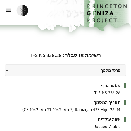
ף הבית
ילוג לתוכן
הפעלת מצב כהה
פתי
רשימה או טבלה: T-S NS 338.28
רשימה או טבלה
T-S NS 338.28
מטא-דאטא
מספר מדף
T-S NS 338.28
תאריך המסמך
14–28 Ramaḍān 433 Hijrī
(7 מאי 1042–21 מאי 1042 CE)
שפה עיקרית
Judaeo-Arabic