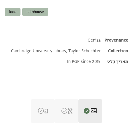
תגים
food
bathhouse
Additional metadata
Geniza
Provenance
Cambridge University Library, Taylor-Schechter
Collection
תאריך קלט
In PGP since 2019