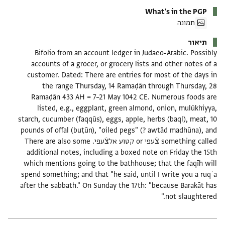
What's in the PGP
תמונה
תיאור
Bifolio from an account ledger in Judaeo-Arabic. Possibly
accounts of a grocer, or grocery lists and other notes of a
customer. Dated: There are entries for most of the days in
the range Thursday, 14 Ramaḍān through Thursday, 28
Ramaḍān 433 AH = 7–21 May 1042 CE. Numerous foods are
listed, e.g., eggplant, green almond, onion, mulūkhiyya,
starch, cucumber (faqqūs), eggs, apple, herbs (baql), meat, 10
pounds of offal (buṭūn), "oiled pegs" (? awtād madhūna), and
something called צֿעפי or קטוע אלצֿעפי. There are also some
additional notes, including a boxed note on Friday the 15th
which mentions going to the bathhouse; that the faqīh will
spend something; and that "he said, until I write you a ruqʿa
after the sabbath." On Sunday the 17th: "because Barakāt has
not slaughtered."