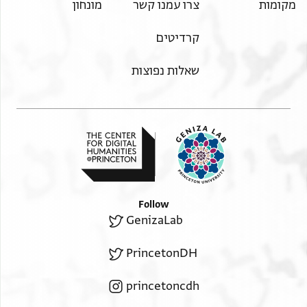
מקומות
צרו עמנו קשר
מונחון
وفيروز وصاف
الموا[ ]لوخ وسملوط واطفيح وا[ ] من المماجد
קרדיטים
مـ]ـن سلمان وعلامته حـ[ ]
שאלות נפוצות
Follow
GenizaLab
PrincetonDH
princetoncdh