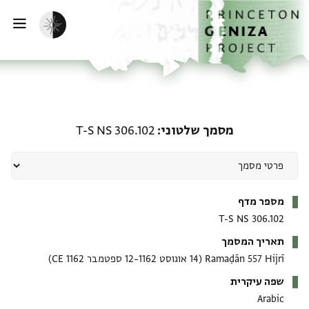
ף הבית
ילוג לתוכן
הפעלת מצב כהה
פתי
מסמך שלטוני: T-S NS 306.102
מסמך שלטוני
T-S NS 306.102
מטא-דאטא
מספר מדף
T-S NS 306.102
תאריך המסמך
Ramaḍān 557 Hijrī
(14 אוגוסט 1162–12 ספטמבר 1162 CE)
שפה עיקרית
Arabic