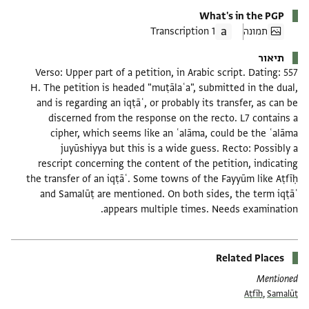
What's in the PGP
תמונה
1 Transcription
תיאור
Verso: Upper part of a petition, in Arabic script. Dating: 557
H. The petition is headed "muṭālaʿa", submitted in the dual,
and is regarding an iqṭāʿ, or probably its transfer, as can be
discerned from the response on the recto. L7 contains a
cipher, which seems like an ʿalāma, could be the ʿalāma
juyūshiyya but this is a wide guess. Recto: Possibly a
rescript concerning the content of the petition, indicating
the transfer of an iqṭāʿ. Some towns of the Fayyūm like Aṭfīḥ
and Samalūṭ are mentioned. On both sides, the term iqṭāʿ
appears multiple times. Needs examination.
Related Places
Mentioned
Aṭfīḥ
,
Samalūṭ