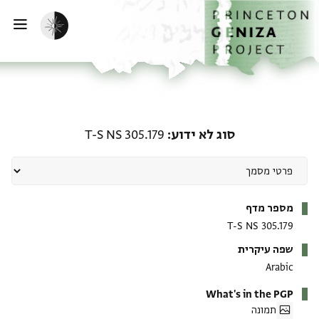
ף הבית
ילוג לתוכן
הפעלת מצב כהה
פתי
סוג לא ידוע: T-S NS 305.179
סוג לא ידוע
T-S NS 305.179
מטא-דאטא
מספר מדף
T-S NS 305.179
שפה עיקרית
Arabic
What's in the PGP
תמונה