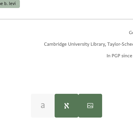
e b. levi
G
Cambridge University Library, Taylor-Sche
In PGP since