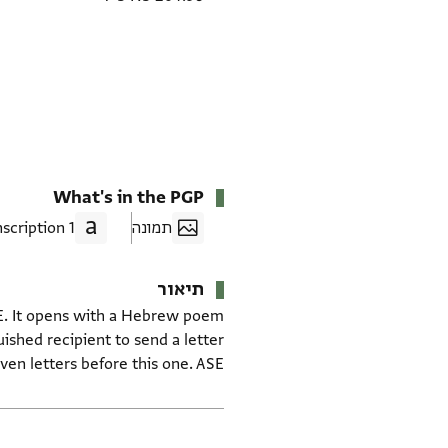
What's in the PGP
תמונה
1 Transcription
תיאור
CE. It opens with a Hebrew poem
uished recipient to send a letter
n letters before this one. ASE.
תגים