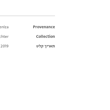
eniza
Additional metadata
Provenance
chter
Collection
תאריך קלט
 2019