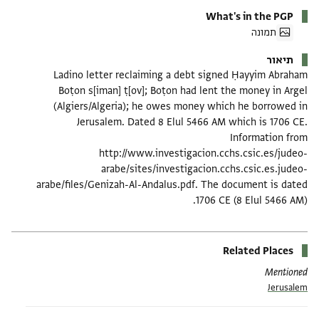
What's in the PGP
תמונה
תיאור
Ladino letter reclaiming a debt signed Ḥayyim Abraham
Boṭon s[iman] ṭ[ov]; Boṭon had lent the money in Argel
(Algiers/Algeria); he owes money which he borrowed in
Jerusalem. Dated 8 Elul 5466 AM which is 1706 CE.
Information from
http://www.investigacion.cchs.csic.es/judeo-
arabe/sites/investigacion.cchs.csic.es.judeo-
arabe/files/Genizah-Al-Andalus.pdf. The document is dated
1706 CE (8 Elul 5466 AM).
Related Places
Mentioned
Jerusalem