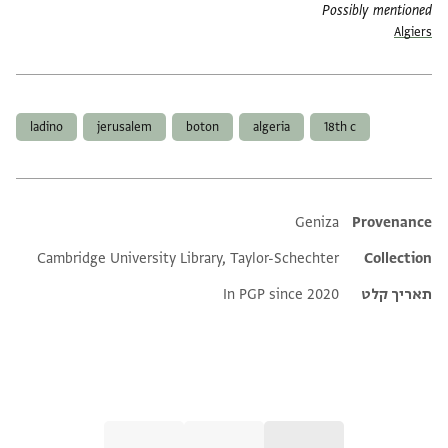
Possibly mentioned
Algiers
תגים
ladino
jerusalem
boton
algeria
18th c
Additional metadata
Geniza
Provenance
Cambridge University Library, Taylor-Schechter
Collection
תאריך קלט
In PGP since 2020