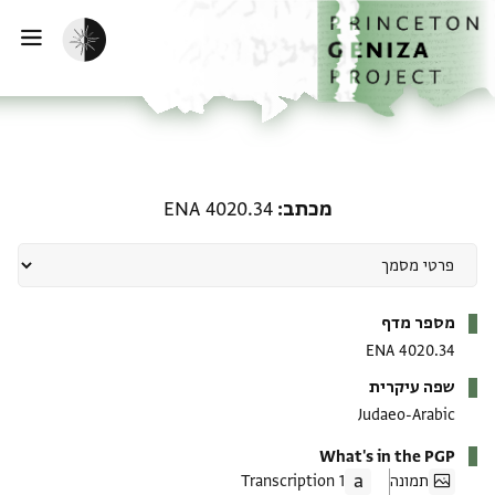
ף הבית
ילוג לתוכן
הפעלת מצב כהה
פתי
מכתב: ENA 4020.34
מכתב
ENA 4020.34
מטא-דאטא
מספר מדף
ENA 4020.34
שפה עיקרית
Judaeo-Arabic
What's in the PGP
תמונה
1 Transcription