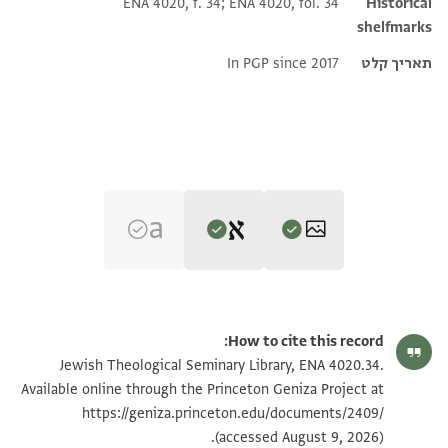
ENA 4020, f. 34; ENA 4020, fol. 34
Historical
shelfmarks
תאריך קלט
In PGP since 2017
Editor: Goitein, S. D.
ENA 4020.34 2
הגדל וסובב
S. D. Goitein's unpublished edition (1950–85), with minor
How to cite this record:
emendations by Alan Elbaum, 2021.
ENA 4020.34 1
הגדל וסובב
Jewish Theological Seminary Library, ENA 4020.34.
כאדמה [. . . . .
Available online through the Princeton Geniza Project at
אבו .[. . . .
https://geniza.princeton.edu/documents/2409/
תנאי היתר שימוש בתצלום
(accessed August 9, 2026).
אלמסאול מן אללה תע ומן מושב הד יק צפ[ירת