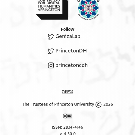
Follow
GenizaLab
PrincetonDH
princetoncdh
נגישות
2026 The Trustees of Princeton University
ISSN: 2834-4146
v. 4.30.0