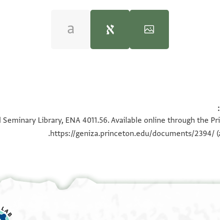
ENA 4011.56 1
דיע
100%
 Seminary Library, ENA 4011.56. Available online through the Pr
יא
https://geniza.princeton.edu/documents/2394/
(
ראה :
ENA 4011.56
 אנן
ראל