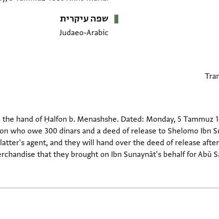
שפה עיקרית
Judaeo-Arabic
n the hand of Ḥalfon b. Menashshe. Dated: Monday, 5 Tammuz 1
 son who owe 300 dinars and a deed of release to Shelomo Ibn
latter's agent, and they will hand over the deed of release afte
rchandise that they brought on Ibn Sunaynāt's behalf for Abū S