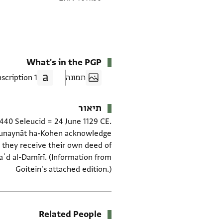
What's in the PGP
תמונה
1 Transcription
תיאור
440 Seleucid = 24 June 1129 CE.
 Sunaynāt ha-Kohen acknowledge
r they receive their own deed of
aʿd al-Damīrī. (Information from
Goitein's attached edition.)
Related People