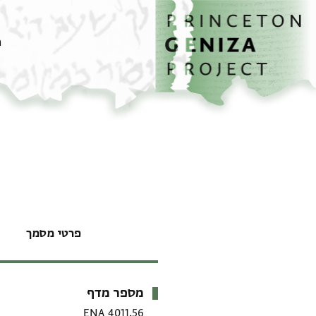
דף הבית
דילוג לתוכן
מ
פרטי מסמך
מספר מדף
מטא-דאטא
ENA 4011.56