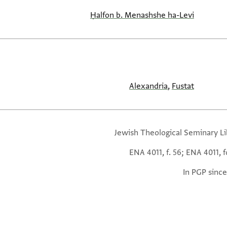
Ḥalfon b. Menashshe ha-Levi
Alexandria
,
Fustat
Jewish Theological Seminary Li
ENA 4011, f. 56; ENA 4011, f
In PGP since