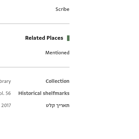
Scribe
Related Places
Mentioned
brary
Additional metadata
Collection
ol. 56
Historical shelfmarks
תאריך קלט
 2017