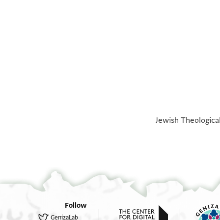
°
Jewish Theological
Follow
GenizaLab