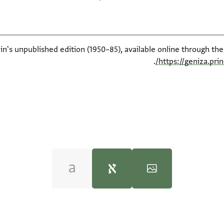
ein's unpublished edition (1950–85), available online through th
.
https://geniza.pr