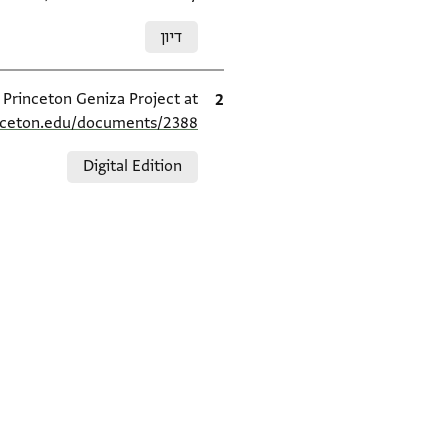
Relation to document
דיון
ציטוט
e Princeton Geniza Project at
inceton.edu/documents/2388/
Relation to document
Digital Edition