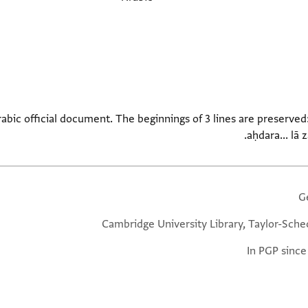
abic official document. The beginnings of 3 lines are preserved
aḥdara... lā 
G
Cambridge University Library, Taylor-Sche
In PGP since