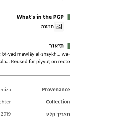
What's in the PGP
תמונה
תיאור
: bi-yad mawlāy al-shaykh... wa-
zāla... Reused for piyyuṭ on recto.
eniza
Additional metadata
Provenance
chter
Collection
תאריך קלט
 2019