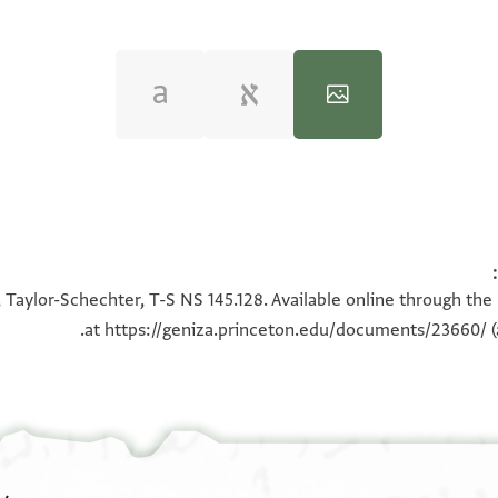
100%
100%
 Taylor-Schechter, T-S NS 145.128. Available online through the
at
https://geniza.princeton.edu/documents/23660/
(