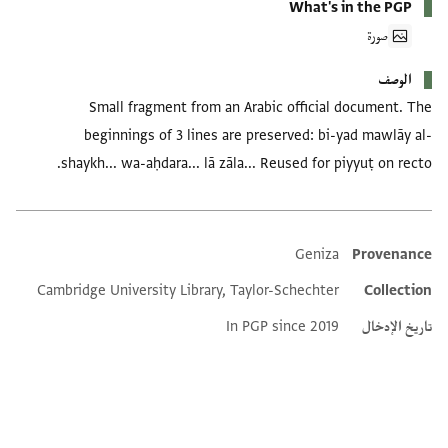
What's in the PGP
صورة
الوصف
Small fragment from an Arabic official document. The
beginnings of 3 lines are preserved: bi-yad mawlāy al-
shaykh... wa-aḥdara... lā zāla... Reused for piyyuṭ on recto.
Geniza
Provenance
Additional metadata
Cambridge University Library, Taylor-Schechter
Collection
تاريخ الإدخال
In PGP since 2019