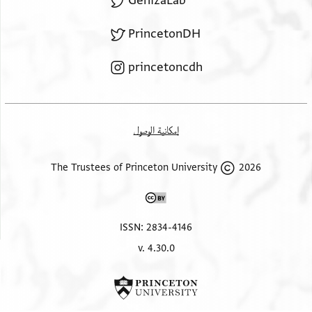
GenizaLab
PrincetonDH
princetoncdh
إمكانية الوصول
2026 The Trustees of Princeton University
ISSN: 2834-4146
v. 4.30.0