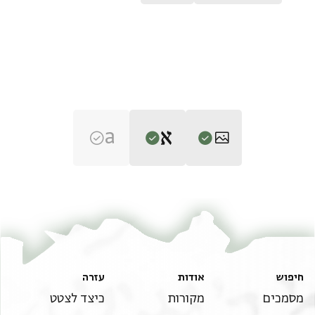
Editor: Niessen, Friedrich
T-S NS 188.20 1r
הגדל וסובב
Friedrich Niessen,
"A Judaeo-Arabic Fragment of a Samaritan
Chronicle from the Cairo Geniza,"
Journal of Semitic Studies
47,
T-S NS 188.20 1v
הגדל וסובב
Verso
no. 2 (The University of Manchester, 2002), 215-236.
Recto
תנאי היתר שימוש בתצלום
חיפוש
אודות
עזרה
אעדאר מתצאהרה
מסמכים
מקורות
כיצד לצטט
יסיר מעי סת מאיה
אלי סואה אלא